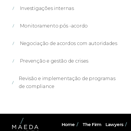
Investigações internas
Monitoramento pós -acordo
Negociação de acordos com autoridades
Prevenção e gestão de crises
Revisão e implementação de programas
de compliance
Home
/
The Firm
Lawyers
/