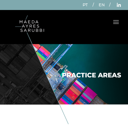
PT
/
EN
/