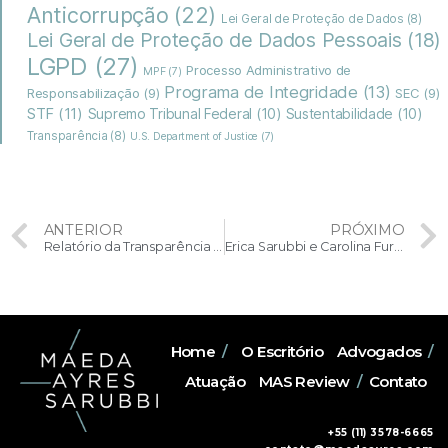
Anticorrupção
(22)
Lei Geral de Proteção de Dados
(8)
Lei Geral de Proteção de Dados Pessoais
(18)
LGPD
(27)
Processo Administrativo de
MPF
(7)
Programa de Integridade
(13)
Responsabilização
(9)
SEC
(9)
STF
(11)
Supremo Tribunal Federal
(10)
Sustentabilidade
(10)
Transparência
(8)
U.S. Department of Justice
(7)
ANTERIOR
PRÓXIMO
Relatório da Transparência Internacional: Exporting Corruption 2022 e os retrocessos do Brasil no combate à corrupção
Erica Sarubbi e Carolina Furquim são autoras de artigo sobre aspectos práticos de investigações internacionais publicado em livro organizado pela CCBC
Home
/
O Escritório
Advogados
/
Atuação
MAS Review
/
Contato
+55 (11) 3578-6665