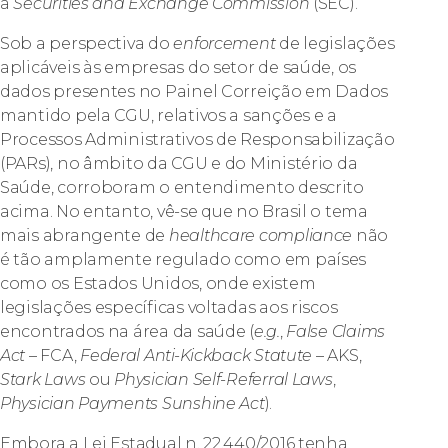
a
Securities and Exchange Commission
(SEC).
Sob a perspectiva do
enforcement
de legislações
aplicáveis às empresas do setor de saúde, os
dados presentes no Painel Correição em Dados
mantido pela CGU, relativos a sanções e a
Processos Administrativos de Responsabilização
(PARs), no âmbito da CGU e do Ministério da
Saúde, corroboram o entendimento descrito
acima. No entanto, vê-se que no Brasil o tema
mais abrangente de
healthcare compliance
não
é tão amplamente regulado como em países
como os Estados Unidos, onde existem
legislações específicas voltadas aos riscos
encontrados na área da saúde (
e.g.
,
False Claims
Act
– FCA,
Federal Anti-Kickback Statute
– AKS,
Stark Laws
ou
Physician Self-Referral Laws
,
Physician Payments Sunshine Act
).
Embora a Lei Estadual n. 22.440/2016 tenha