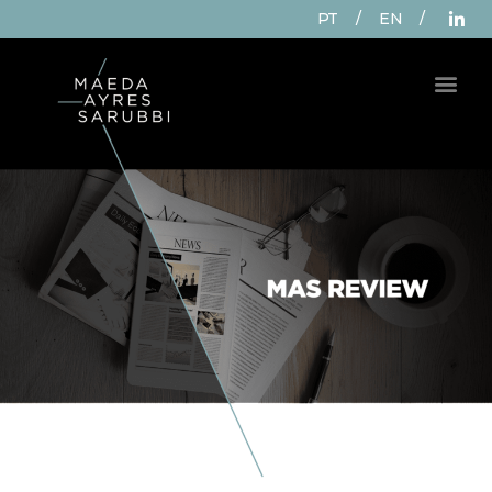
PT
/
EN
/