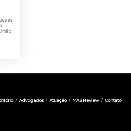
das as
a
União
ritório
/
Advogados
/
Atuação
/
MAS Review
/
Contato