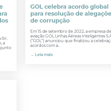
e
GOL celebra acordo global
ara
para resolução de alegaçõ
dos
de corrupção
Em 15 de setembro de 2022, a empresa d
aviação GOL Linhas Aéreas Inteligentes S.A
.br,
(“GOL”) anunciou que finalizou a celebra
, a
acordos com a...
njunto
→ Leia mais