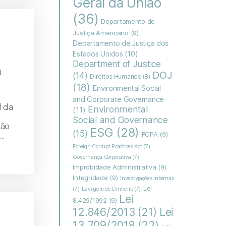
Geral da União
(36)
Departamento de
Justiça Americano
(9)
Departamento de Justiça dos
Estados Unidos
(10)
Department of Justice
a
DOJ
(14)
Direitos Humanos
(8)
(18)
Environmental Social
and Corporate Governance
l da
Environmental
(11)
Social and Governance
ião
ESG
(28)
(15)
FCPA
(9)
..
Foreign Corrupt Practices Act
(7)
Governança Corporativa
(7)
Improbidade Administrativa
(9)
Integridade
(9)
Investigações Internas
Lei
(7)
Lavagem de Dinheiro
(7)
Lei
8.429/1992
(9)
Lei
12.846/2013
(21)
13.709/2018
(22)