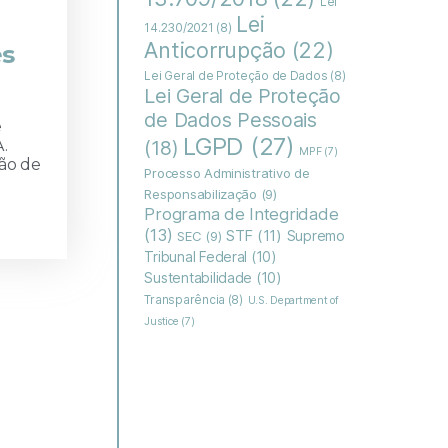
Lei
Lei
14.230/2021
(8)
Anticorrupção
(22)
es
Lei Geral de Proteção de Dados
(8)
Lei Geral de Proteção
de Dados Pessoais
e
LGPD
(27)
.
(18)
MPF
(7)
ção de
Processo Administrativo de
Responsabilização
(9)
Programa de Integridade
(13)
STF
(11)
Supremo
SEC
(9)
Tribunal Federal
(10)
Sustentabilidade
(10)
Transparência
(8)
U.S. Department of
Justice
(7)