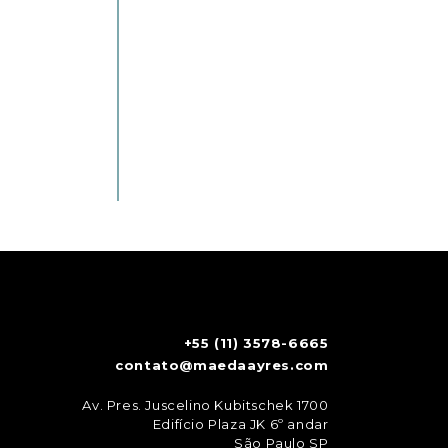
+55 (11) 3578-6665
contato@maedaayres.com
Av. Pres. Juscelino Kubitschek 1700
Edifício Plaza JK 6º andar
São Paulo SP