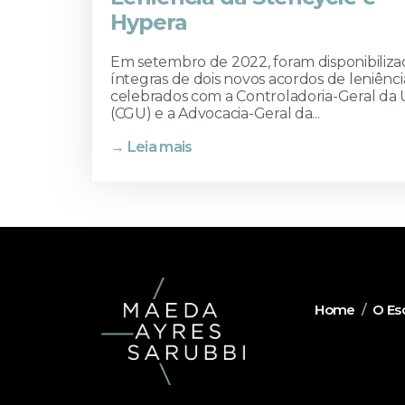
Hypera
Em setembro de 2022, foram disponibiliza
íntegras de dois novos acordos de leniênci
celebrados com a Controladoria-Geral da 
(CGU) e a Advocacia-Geral da...
→ Leia mais
Home
/
O Esc