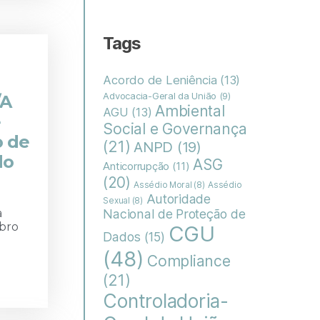
Tags
Acordo de Leniência
(13)
Advocacia-Geral da União
(9)
/A
Ambiental
AGU
(13)
e
Social e Governança
o de
(21)
ANPD
(19)
do
ASG
Anticorrupção
(11)
(20)
Assédio Moral
(8)
Assédio
Autoridade
Sexual
(8)
a
Nacional de Proteção de
mbro
CGU
Dados
(15)
(48)
Compliance
(21)
Controladoria-