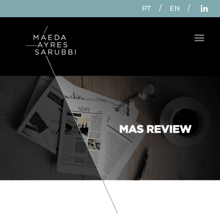
PT
/
EN
/