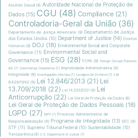
Autoridade Nacional de Proteção de
Assédio Sexual
(8)
CGU
(48)
Compliance
(21)
Dados
(15)
Controladoria-Geral da União
(36)
Departamento de Justiça
Departamento de Justiça Americano
(9)
Department of Justice
(14)
dos Estados Unidos
(10)
Direitos
DOJ
(18)
Environmental Social and Corporate
Humanos
(8)
Environmental Social and
Governance
(11)
ESG
(28)
Governance
(15)
FCPA
(9)
Foreign Corrupt Practices
Improbidade Administrativa
(9)
Act
(7)
Governança Corporativa
(7)
Integridade
(9)
Lei
Investigações Internas
(7)
Lavagem de Dinheiro
(7)
Lei
Lei 12.846/2013
(21)
8.429/1992
(9)
13.709/2018
(22)
Lei
Lei 14.230/2021
(8)
Anticorrupção
(22)
Lei Geral de Proteção de Dados
(8)
Lei Geral de Proteção de Dados Pessoais
(18)
LGPD
(27)
Processo Administrativo de
MPF
(7)
Programa de Integridade
(13)
Responsabilização
(9)
SEC
(9)
STF
(11)
Supremo Tribunal Federal
(10)
Sustentabilidade
(10)
Transparência
(8)
U.S. Department of Justice
(7)