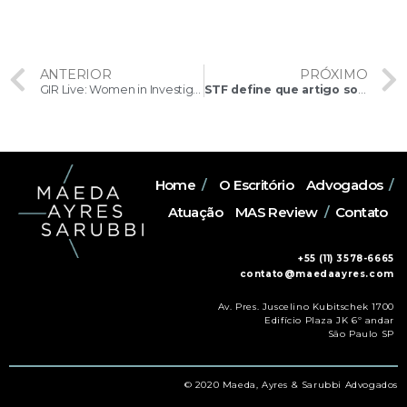
ANTERIOR
PRÓXIMO
GIR Live: Women in Investigations 2025 em Londres
STF define que artigo sobre a responsabilidade de plataformas por conteúdos de terceiros é parcialmente inconstitucional
Home
/
O Escritório
Advogados
/
Atuação
MAS Review
/
Contato
+55 (11) 3578-6665
contato@maedaayres.com
Av. Pres. Juscelino Kubitschek 1700
Edifício Plaza JK 6º andar
São Paulo SP
© 2020 Maeda, Ayres & Sarubbi Advogados