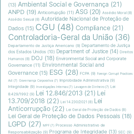
Ambiental Social e Governança
(21)
(13)
ASG
(20)
ANPD
(19)
Anticorrupção
(11)
Assédio Moral
(8)
Autoridade Nacional de Proteção de
Assédio Sexual
(8)
CGU
(48)
Compliance
(21)
Dados
(15)
Controladoria-Geral da União
(36)
Departamento de Justiça
Departamento de Justiça Americano
(9)
Department of Justice
(14)
dos Estados Unidos
(10)
Direitos
DOJ
(18)
Environmental Social and Corporate
Humanos
(8)
Environmental Social and
Governance
(11)
ESG
(28)
Governance
(15)
FCPA
(9)
Foreign Corrupt Practices
Improbidade Administrativa
(9)
Act
(7)
Governança Corporativa
(7)
Integridade
(9)
Lei
Investigações Internas
(7)
Lavagem de Dinheiro
(7)
Lei
Lei 12.846/2013
(21)
8.429/1992
(9)
13.709/2018
(22)
Lei
Lei 14.230/2021
(8)
Anticorrupção
(22)
Lei Geral de Proteção de Dados
(8)
Lei Geral de Proteção de Dados Pessoais
(18)
LGPD
(27)
Processo Administrativo de
MPF
(7)
Programa de Integridade
(13)
Responsabilização
(9)
SEC
(9)