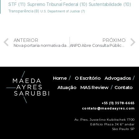
STF
(11)
Supremo Tribunal Federal
(10)
Sustentabilidade
(10)
Transparência
(8)
U.S. Department of Justice
(7)
ANTERIOR
PRÓXIMO
Nova portaria normativa da Controladoria Geral da União dispõe sobre procedimento de julgamento antecipado do mérito de processos administrativos de responsabilização (PAR)
ANPD Abre Consulta Pública sobre Regulamento de Dosimetria e Aplicação de Sanções Administrativas da LGPD
Home
/
O Escritório
Advogados
/
Atuação
MAS Review
/
Contato
+55 (11) 3578-6665
contato@maedaayres.com
Av. Pres. Juscelino Kubitschek 1700
Edifício Plaza JK 6º andar
São Paulo SP