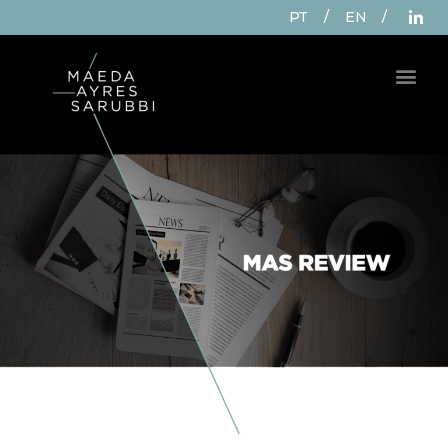
PT
/
EN
/