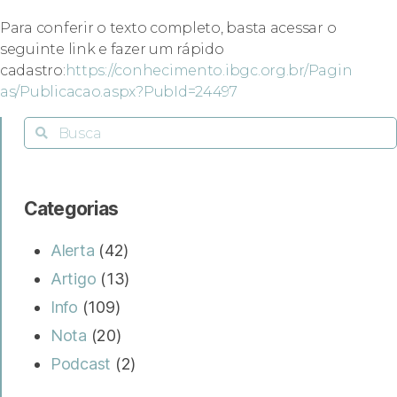
Para conferir o texto completo, basta acessar o
seguinte link e fazer um rápido
cadastro:
https://conhecimento.ibgc.org.br/Pagin
as/Publicacao.aspx?PubId=24497
Categorias
Alerta
(42)
Artigo
(13)
Info
(109)
Nota
(20)
Podcast
(2)