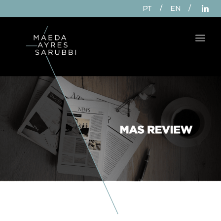
PT
/
EN
/