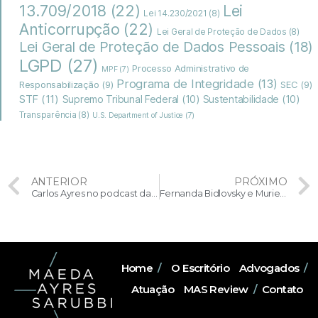
13.709/2018
(22)
Lei
Lei 14.230/2021
(8)
Anticorrupção
(22)
Lei Geral de Proteção de Dados
(8)
Lei Geral de Proteção de Dados Pessoais
(18)
LGPD
(27)
Processo Administrativo de
MPF
(7)
Programa de Integridade
(13)
Responsabilização
(9)
SEC
(9)
STF
(11)
Supremo Tribunal Federal
(10)
Sustentabilidade
(10)
Transparência
(8)
U.S. Department of Justice
(7)
ANTERIOR
PRÓXIMO
Carlos Ayres no podcast da LEC – avaliação do processo de investigação interna
Fernanda Bidlovsky e Muriel Sotero são coautoras de artigo publicado no Portal do Conhecimento do IBGC sobre o monitoramento de programas de compliance e o uso da tecnologia
Home
/
O Escritório
Advogados
/
Atuação
MAS Review
/
Contato