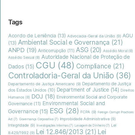
Tags
Acordo de Leniência
(13)
AGU
Advocacia-Geral da União
(9)
Ambiental Social e Governança
(21)
(13)
ASG
(20)
ANPD
(19)
Anticorrupção
(11)
Assédio Moral
(8)
Autoridade Nacional de Proteção de
Assédio Sexual
(8)
CGU
(48)
Compliance
(21)
Dados
(15)
Controladoria-Geral da União
(36)
Departamento de Justiça
Departamento de Justiça Americano
(9)
Department of Justice
(14)
dos Estados Unidos
(10)
Direitos
DOJ
(18)
Environmental Social and Corporate
Humanos
(8)
Environmental Social and
Governance
(11)
ESG
(28)
Governance
(15)
FCPA
(9)
Foreign Corrupt Practices
Improbidade Administrativa
(9)
Act
(7)
Governança Corporativa
(7)
Integridade
(9)
Lei
Investigações Internas
(7)
Lavagem de Dinheiro
(7)
Lei
Lei 12.846/2013
(21)
8.429/1992
(9)