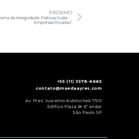
PRÓXIMO
Aspectos Relevantes do Guia “Programa de Integridade: Práticas Sustentáveis para
Empresas Privadas”
+55 (11) 3578-6665
contato@maedaayres.com
Av. Pres. Juscelino Kubitschek 1700
Edifício Plaza JK 6º andar
São Paulo SP