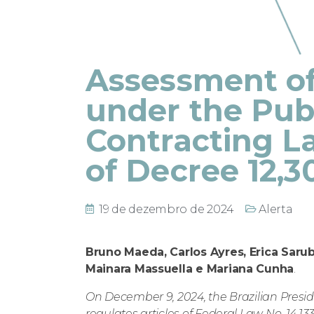
Assessment of
under the Pub
Contracting L
of Decree 12,
19 de dezembro de 2024
Alerta
Bruno Maeda, Carlos Ayres, Erica Saru
Mainara Massuella e Mariana Cunha
.
On December 9, 2024, the Brazilian Presi
regulates articles of Federal Law No. 14,1