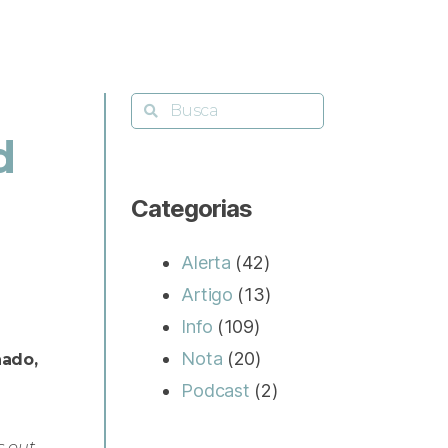
d
Categorias
Alerta
(42)
Artigo
(13)
Info
(109)
Nota
(20)
hado,
Podcast
(2)
s out