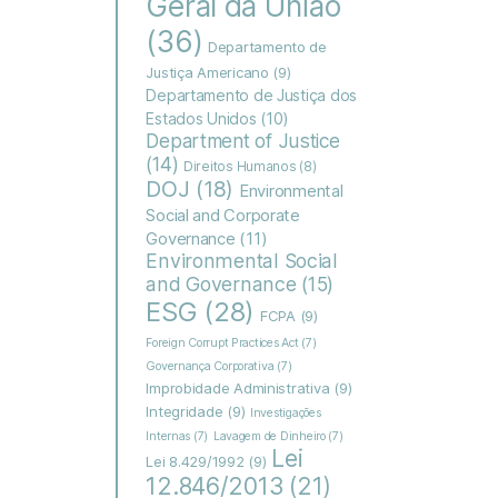
Geral da União
(36)
Departamento de
Justiça Americano
(9)
Departamento de Justiça dos
Estados Unidos
(10)
Department of Justice
(14)
Direitos Humanos
(8)
DOJ
(18)
Environmental
Social and Corporate
Governance
(11)
Environmental Social
and Governance
(15)
ESG
(28)
FCPA
(9)
Foreign Corrupt Practices Act
(7)
Governança Corporativa
(7)
Improbidade Administrativa
(9)
Integridade
(9)
Investigações
Internas
(7)
Lavagem de Dinheiro
(7)
Lei
Lei 8.429/1992
(9)
12.846/2013
(21)