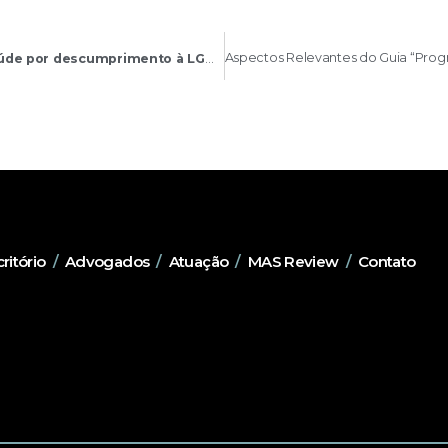
ANPD sanciona o Ministério da Saúde por descumprimento à LGPD
ritório
/
Advogados
/
Atuação
/
MAS Review
/
Contato