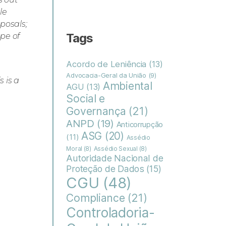
le
oposals;
Tags
ope of
Acordo de Leniência
(13)
Advocacia-Geral da União
(9)
s is a
Ambiental
AGU
(13)
Social e
Governança
(21)
ANPD
(19)
Anticorrupção
ASG
(20)
(11)
Assédio
Moral
(8)
Assédio Sexual
(8)
Autoridade Nacional de
Proteção de Dados
(15)
CGU
(48)
Compliance
(21)
Controladoria-