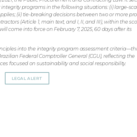
integrity programs in the following situations: (i) large-sca
upplies; (ii) tie-breaking decisions between two or more pr
ractors (Article 1, main text, and I, II, and III), within the sc
ill come into force on February 7, 2025, 60 days after its
inciples into the integrity program assessment criteria—thi
razilian Federal Comptroller General (CGU), reflecting the
es focused on sustainability and social responsibility.
LEGAL ALERT