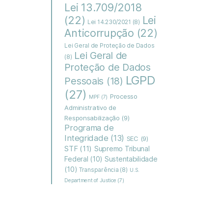
Lei 13.709/2018
(22)
Lei
Lei 14.230/2021
(8)
Anticorrupção
(22)
Lei Geral de Proteção de Dados
Lei Geral de
(8)
Proteção de Dados
LGPD
Pessoais
(18)
(27)
Processo
MPF
(7)
Administrativo de
Responsabilização
(9)
Programa de
Integridade
(13)
SEC
(9)
STF
(11)
Supremo Tribunal
Federal
(10)
Sustentabilidade
(10)
Transparência
(8)
U.S.
Department of Justice
(7)