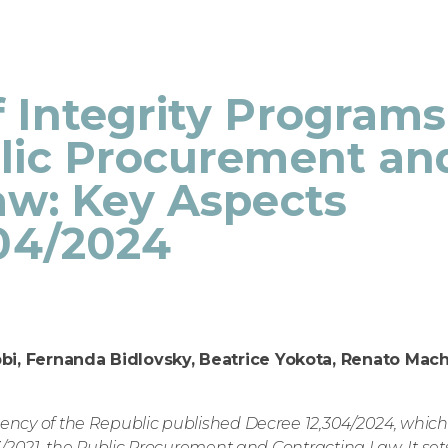
 Integrity Programs
lic Procurement an
aw: Key Aspects
304/2024
bbi, Fernanda Bidlovsky, Beatrice Yokota, Renato Mac
dency of the Republic published Decree 12,304/2024, which
33/2021, the Public Procurement and Contracting Law. It set