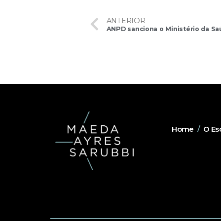
ANTERIOR
Home
/
O Esc