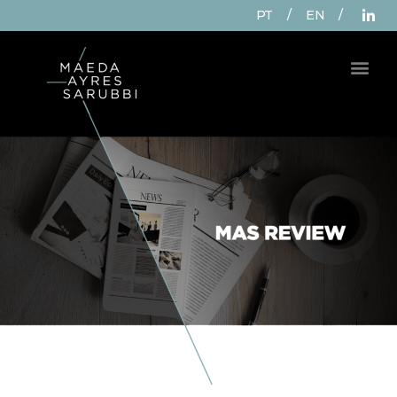
PT
/
EN
/