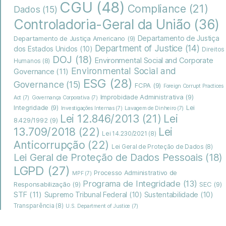
CGU
(48)
Compliance
(21)
Dados
(15)
Controladoria-Geral da União
(36)
Departamento de Justiça
Departamento de Justiça Americano
(9)
Department of Justice
(14)
dos Estados Unidos
(10)
Direitos
DOJ
(18)
Environmental Social and Corporate
Humanos
(8)
Environmental Social and
Governance
(11)
ESG
(28)
Governance
(15)
FCPA
(9)
Foreign Corrupt Practices
Improbidade Administrativa
(9)
Act
(7)
Governança Corporativa
(7)
Integridade
(9)
Lei
Investigações Internas
(7)
Lavagem de Dinheiro
(7)
Lei
Lei 12.846/2013
(21)
8.429/1992
(9)
13.709/2018
(22)
Lei
Lei 14.230/2021
(8)
Anticorrupção
(22)
Lei Geral de Proteção de Dados
(8)
Lei Geral de Proteção de Dados Pessoais
(18)
LGPD
(27)
Processo Administrativo de
MPF
(7)
Programa de Integridade
(13)
Responsabilização
(9)
SEC
(9)
STF
(11)
Supremo Tribunal Federal
(10)
Sustentabilidade
(10)
Transparência
(8)
U.S. Department of Justice
(7)