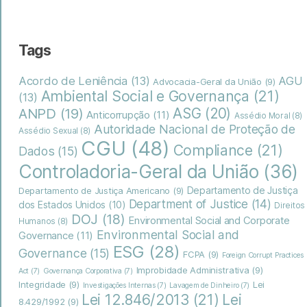
Tags
Acordo de Leniência
(13)
AGU
Advocacia-Geral da União
(9)
Ambiental Social e Governança
(21)
(13)
ASG
(20)
ANPD
(19)
Anticorrupção
(11)
Assédio Moral
(8)
Autoridade Nacional de Proteção de
Assédio Sexual
(8)
CGU
(48)
Compliance
(21)
Dados
(15)
Controladoria-Geral da União
(36)
Departamento de Justiça
Departamento de Justiça Americano
(9)
Department of Justice
(14)
dos Estados Unidos
(10)
Direitos
DOJ
(18)
Environmental Social and Corporate
Humanos
(8)
Environmental Social and
Governance
(11)
ESG
(28)
Governance
(15)
FCPA
(9)
Foreign Corrupt Practices
Improbidade Administrativa
(9)
Act
(7)
Governança Corporativa
(7)
Integridade
(9)
Lei
Investigações Internas
(7)
Lavagem de Dinheiro
(7)
Lei
Lei 12.846/2013
(21)
8.429/1992
(9)