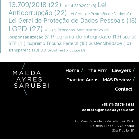
13.709/2018
(22)
Lei
Lei 14.230/2021
(8)
Anticorrupção
(22)
Lei Geral de Proteção de Dados
(8)
Lei Geral de Proteção de Dados Pessoais
(18)
LGPD
(27)
Processo Administrativo de
MPF
(7)
Programa de Integridade
(13)
Responsabilização
(9)
SEC
(9)
STF
(11)
Supremo Tribunal Federal
(10)
Sustentabilidade
(10)
Transparência
(8)
U.S. Department of Justice
(7)
Home
/
The Firm
Lawyers
/
Practice Areas
MAS Review
/
Contact
+55 (11) 3578-6665
contato@maedaayres.com
Av. Pres. Juscelino Kubitschek 1700
Edifício Plaza JK 6º andar
São Paulo SP