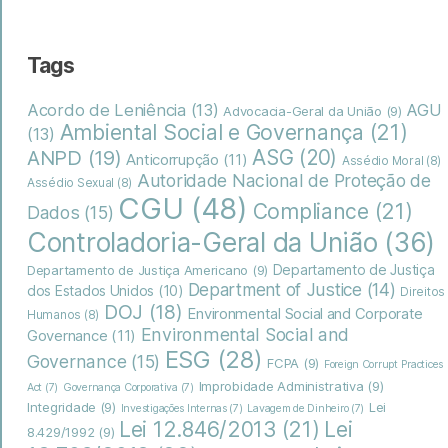
Tags
Acordo de Leniência
(13)
AGU
Advocacia-Geral da União
(9)
Ambiental Social e Governança
(21)
(13)
ASG
(20)
ANPD
(19)
Anticorrupção
(11)
Assédio Moral
(8)
Autoridade Nacional de Proteção de
Assédio Sexual
(8)
CGU
(48)
Compliance
(21)
Dados
(15)
Controladoria-Geral da União
(36)
Departamento de Justiça
Departamento de Justiça Americano
(9)
Department of Justice
(14)
dos Estados Unidos
(10)
Direitos
DOJ
(18)
Environmental Social and Corporate
Humanos
(8)
Environmental Social and
Governance
(11)
ESG
(28)
Governance
(15)
FCPA
(9)
Foreign Corrupt Practices
Improbidade Administrativa
(9)
Act
(7)
Governança Corporativa
(7)
Integridade
(9)
Lei
Investigações Internas
(7)
Lavagem de Dinheiro
(7)
Lei
Lei 12.846/2013
(21)
8.429/1992
(9)