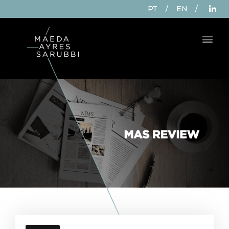
PT
/
EN
/