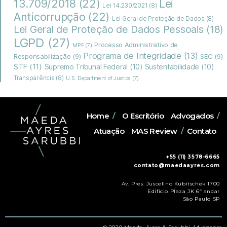
13.709/2018
(22)
Lei
Lei 14.230/2021
(8)
Anticorrupção
(22)
Lei Geral de Proteção de Dados
(8)
Lei Geral de Proteção de Dados Pessoais
(18)
LGPD
(27)
Processo Administrativo de
MPF
(7)
Programa de Integridade
(13)
Responsabilização
(9)
SEC
(9)
STF
(11)
Supremo Tribunal Federal
(10)
Sustentabilidade
(10)
Transparência
(8)
U.S. Department of Justice
(7)
Home
/
O Escritório
Advogados
/
Atuação
MAS Review
/
Contato
+55 (11) 3578-6665
contato@maedaayres.com
Av. Pres. Juscelino Kubitschek 1700
Edifício Plaza JK 6º andar
São Paulo SP